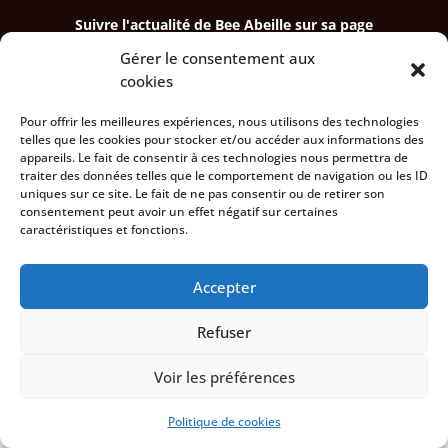
Suivre l'actualité de Bee Abeille sur sa page
Linkedin
Gérer le consentement aux
Copyright © SASU Bee Abeille 2014-2026 -
cookies
Formulaire contact
- E-mail : bee[at]bee-abeille.com
- Téléphone : 06.21.75.06.20 -
Mentions légales
-
Pour offrir les meilleures expériences, nous utilisons des technologies
Politique de Cookies
telles que les cookies pour stocker et/ou accéder aux informations des
appareils. Le fait de consentir à ces technologies nous permettra de
traiter des données telles que le comportement de navigation ou les ID
uniques sur ce site. Le fait de ne pas consentir ou de retirer son
consentement peut avoir un effet négatif sur certaines
caractéristiques et fonctions.
Accepter
Refuser
Voir les préférences
Politique de cookies