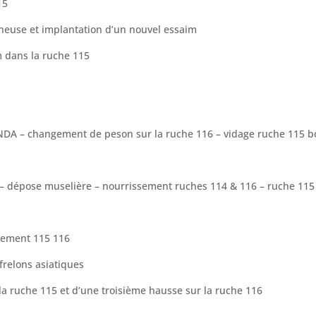
15
nneuse et implantation d’un nouvel essaim
m dans la ruche 115
NDA – changement de peson sur la ruche 116 – vidage ruche 115
 – dépose muselière – nourrissement ruches 114 & 116 – ruche 115
ssement 115 116
frelons asiatiques
la ruche 115 et d’une troisième hausse sur la ruche 116