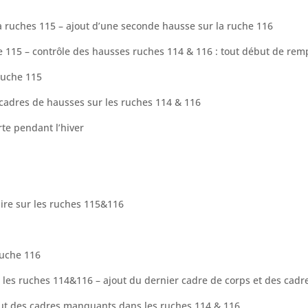
a ruches 115 –
ajout d’une seconde hausse sur la ruche 116
he 115 – contrôle des hausses ruches 114 & 116 : tout début de rem
 ruche 115
s cadres de hausses sur les ruches 114 & 116
rte pendant l’hiver
ire sur les ruches 115&116
ruche 116
r les ruches 114&116 – ajout du dernier cadre de corps et des cadr
jout des cadres manquants dans les ruches 114 & 116