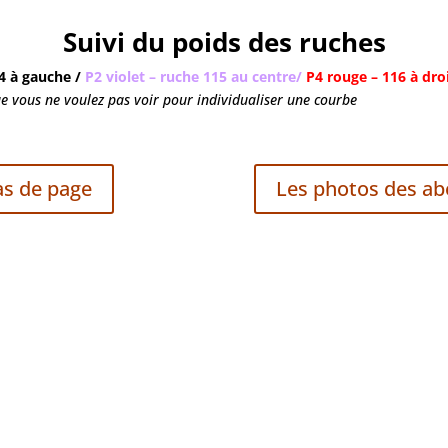
Suivi du poids des ruches
14 à gauche /
P2 violet – ruche 115 au centre/
P4 rouge – 116 à dro
ue vous ne voulez pas voir pour individualiser une courbe
as de page
Les photos des abe